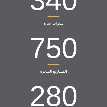
340
سنوات خبرة
750
المشاريع المنجزة
280